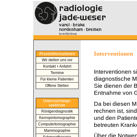
Interventionen
Praxisinformationen
Wir stellen uns vor
Kontakt + Anfahrt
Interventionen s
Termine
diagnostische 
Für kleine Patienten
Sie dienen der 
Offene Stellen
Entnahme von G
Untersuchungs-
Da bei diesen 
spektrum
rechnen ist, sin
Röntgendiagnostik
und den Patiente
Kernspintomographie
betreuten Kran
Computertomographie
Mammographie
Über die Notwen